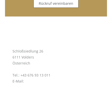
Rückruf vereinbaren
RÜCKRUF
CORIC IMMOBILIEN
Ruzica Coric
Schloßsiedlung 26
6111 Volders
Österreich
Tel.: +43 676 93 13 011
E-Mail:
office@coric-immobilien.at
Ihr starker Partner!